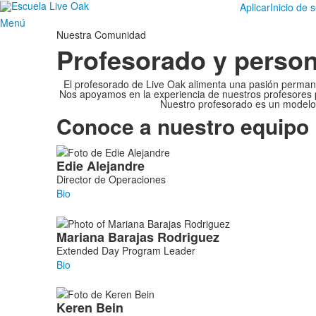
Aplicar
Inicio de 
Menú
Nuestra Comunidad
Profesorado y person
El profesorado de Live Oak alimenta una pasión permanent
Nos apoyamos en la experiencia de nuestros profesores pa
Nuestro profesorado es un modelo 
Conoce a nuestro equipo
List
Edie
Alejandre
of
Director de Operaciones
77
Bio
members.
Mariana
Barajas Rodriguez
Extended Day Program Leader
Bio
Keren
Bein