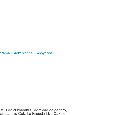
ograma
Admisiones
Apóyenos
status de ciudadanía, identidad de género,
Escuela Live Oak. La Escuela Live Oak no