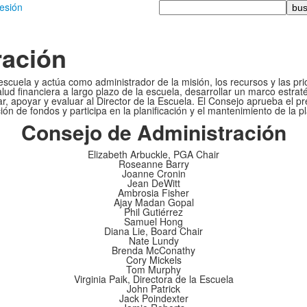
Busque
sesión
en
ración
 escuela y actúa como administrador de la misión, los recursos y las pri
lud financiera a largo plazo de la escuela, desarrollar un marco estraté
tar, apoyar y evaluar al Director de la Escuela. El Consejo aprueba e
ón de fondos y participa en la planificación y el mantenimiento de la pl
Consejo de Administración
Elizabeth Arbuckle, PGA Chair
Roseanne Barry
Joanne Cronin
Jean DeWitt
Ambrosia Fisher
Ajay Madan Gopal
Phil Gutiérrez
Samuel Hong
Diana Lie, Board Chair
Nate Lundy
Brenda McConathy
Cory Mickels
Tom Murphy
Virginia Paik, Directora de la Escuela
John Patrick
Jack Poindexter