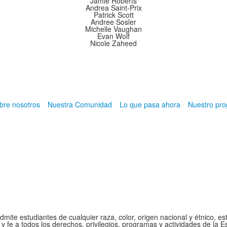
Jamie Roberts
Andrea Saint-Prix
Patrick Scott
Andree Sosler
Michelle Vaughan
Evan Wolf
Nicole Zaheed
bre nosotros
Nuestra Comunidad
Lo que pasa ahora
Nuestro pr
mite estudiantes de cualquier raza, color, origen nacional y étnico, e
 y fe a todos los derechos, privilegios, programas y actividades de la 